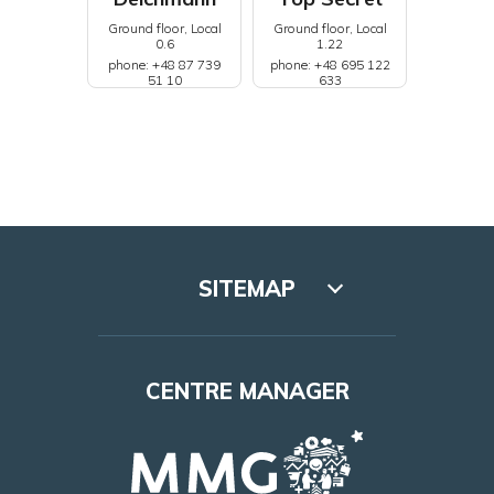
Ground floor, Local
Ground floor, Local
0.6
1.22
phone: +48 87 739
phone: +48 695 122
51 10
633
SITEMAP
Lookbook
CENTRE MANAGER
Access
Leasing