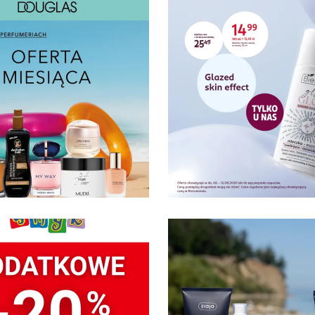
.2026
06.08.2026
RTA MIESIĄCA W
Tylko w Rossman
FUMERIACH
GLAS!