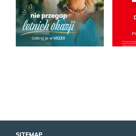
05.08.2026
05.08
VEZZI ZASKAKUJE
Prom
PROMOCJAMI!
SITEMAP