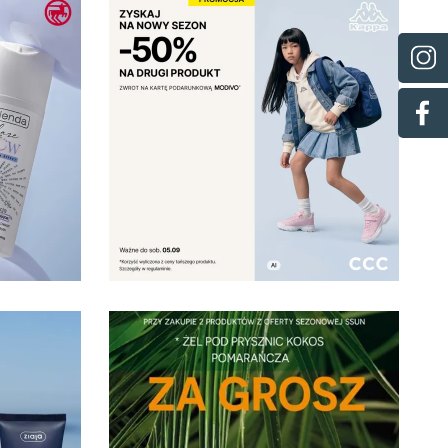
06.08.2026
nie
Teraz w CCC -50% na
drugi tańszy produkt
ze zwrotem ...