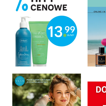
07.08.2026
07.08
WEEKENDOWY HIT
OFE
w Ziaja
PER
DOU