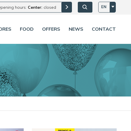
EN
pening hours:
Center:
closed
ORES
FOOD
OFFERS
NEWS
CONTACT