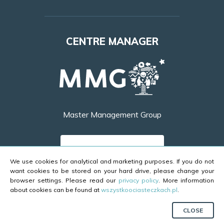
Lookbook
CENTRE MANAGER
Access
Leasing
Opening hours
Master Management Group
Contact
FIND OUT MORE
We use cookies for analytical and marketing purposes. If you do not
want cookies to be stored on your hard drive, please change your
browser settings. Please read our
privacy policy
. More information
about cookies can be found at
wszystkoociasteczkach.pl
.
Copyright ©2026 Galeria Brama Mazur
CLOSE
Project and implementation:
eura7.com