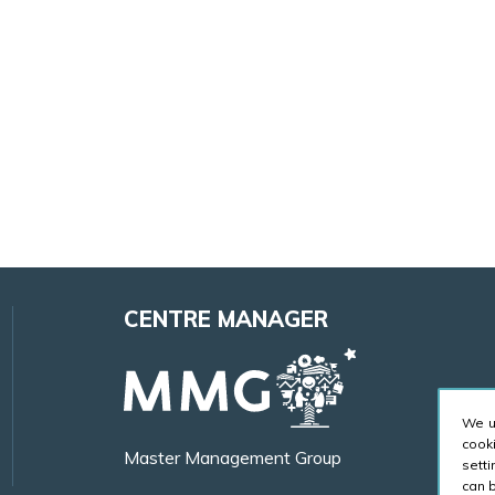
CENTRE MANAGER
We u
cook
Master Management Group
sett
can 