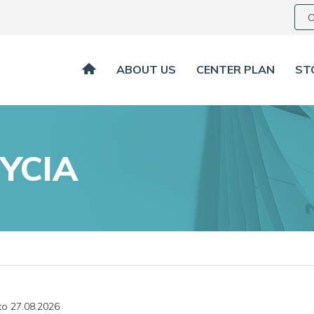
O
ABOUT US
CENTER PLAN
ST
YCIA
to 27.08.2026