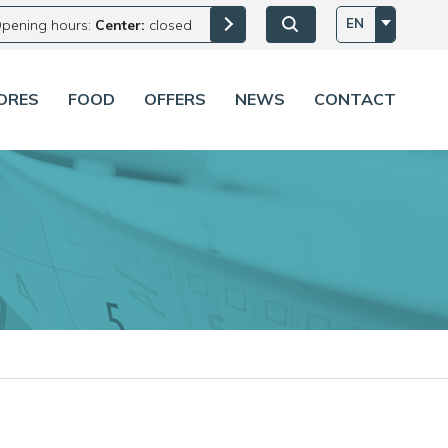
EN
pening hours:
Center:
closed
ORES
FOOD
OFFERS
NEWS
CONTACT