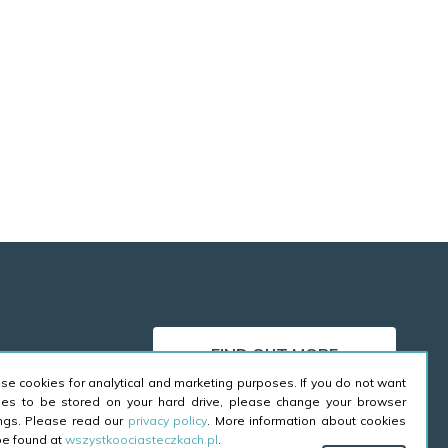
FIND OUT MORE
se cookies for analytical and marketing purposes. If you do not want
ies to be stored on your hard drive, please change your browser
ings. Please read our
privacy policy
. More information about cookies
be found at
wszystkoociasteczkach.pl
.