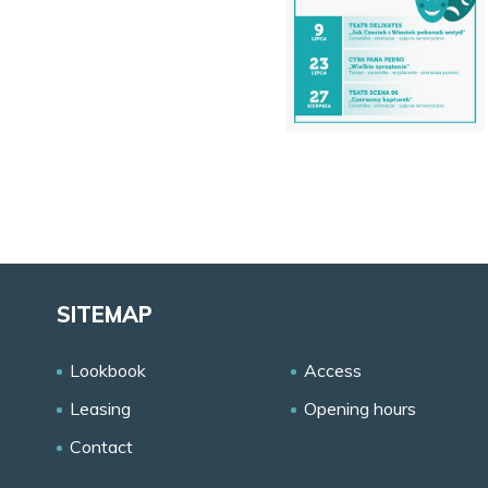
SITEMAP
Lookbook
Access
Leasing
Opening hours
Contact