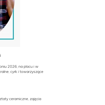
6
rpniu 2026, na placu i w
tralne, cyrk i towarzyszące
ztaty ceramiczne, zajęcia