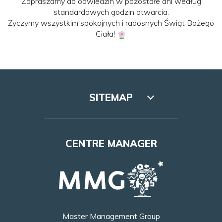
Zapraszamy do odwiedzin w pozostałe dni według
standardowych godzin otwarcia.
Życzymy wszystkim spokojnych i radosnych Świąt Bożego
Ciała!
SITEMAP
Lookbook
CENTRE MANAGER
Access
Leasing
Opening hours
Master Management Group
Contact