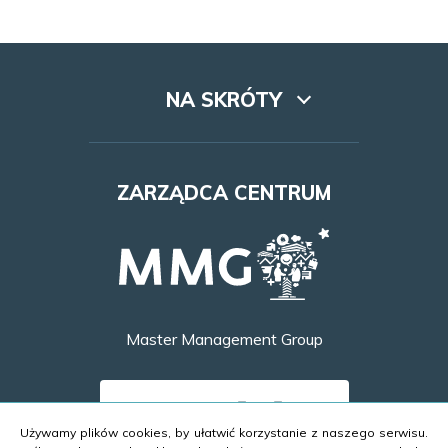
NA SKRÓTY
Lookbook
ZARZĄDCA CENTRUM
Dojazd
Najem
Godziny otwarcia
Master Management Group
Kontakt
DOWIEDZ SIĘ WIĘCEJ
Używamy plików cookies, by ułatwić korzystanie z naszego serwisu.