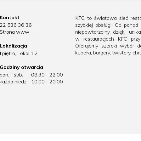
Kontakt
KFC
to światowa sieć resta
22 536 36 36
szybkiej obsługi. Od pona
Strona www
niepowtarzalny dzięki unik
w restauracjach KFC przy
Lokalizacja
Oferujemy szeroki wybór 
kubełki, burgery, twistery, chr
I piętro, Lokal 1.2
Godziny otwarcia
pon. - sob.
08.30 - 22.00
każda niedz.
10.00 - 20.00