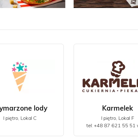
.2026
21.04.2026
na rozkwita
DOUBLE DOWN
C Cezar
GOLD od KFC
marzone lody
Karmelek
I piętro, Lokal C
I piętro, Lokal F
tel: +48 87 621 55 51 