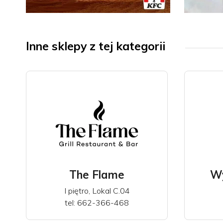
17.07.2026
14.05
Kierunek California!
Wios
Inne sklepy z tej kategorii
KFC podkręca lato
z KF
smakami wprost ...
The Flame
Wy
I piętro, Lokal C.04
tel: 662-366-468