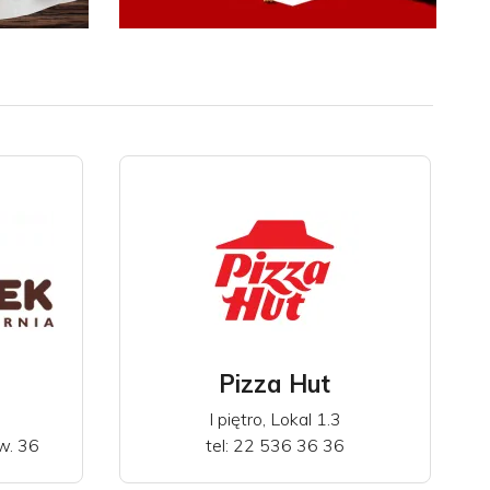
29.09.2025
KFC MegaBox 5 za 20
zł
Pizza Hut
I piętro, Lokal 1.3
w. 36
tel: 22 536 36 36