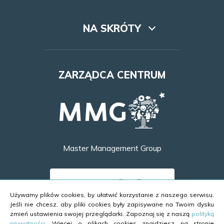
NA SKRÓTY
Lookbook
ZARZĄDCA CENTRUM
Dojazd
Najem
Godziny otwarcia
Master Management Group
Kontakt
DOWIEDZ SIĘ WIĘCEJ
Używamy plików cookies, by ułatwić korzystanie z naszego serwisu.
Jeśli nie chcesz, aby pliki cookies były zapisywane na Twoim dysku
zmień ustawienia swojej przeglądarki. Zapoznaj się z naszą
polityką
prywatności
. Więcej o plikach cookies znajdziesz na stronie