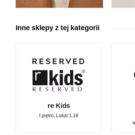
14.04.2026
05.02.
Kolekcja Summer
MAR
Inne sklepy z tej kategorii
2026 w MOHITO
re Kids
I piętro, Lokal 1.16
t