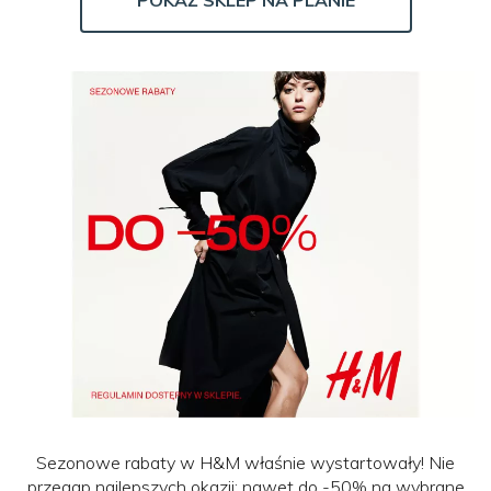
POKAŻ SKLEP NA PLANIE
Sezonowe rabaty w H&M właśnie wystartowały! Nie
przegap najlepszych okazji: nawet do -50% na wybrane