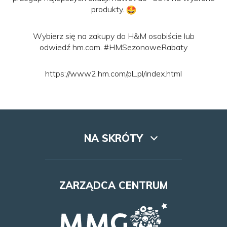
produkty.
Wybierz się na zakupy do H&M osobiście lub
odwiedź
hm.com
. #HMSezonoweRabaty
https://www2.hm.com/pl_pl/index.html
NA SKRÓTY
Lookbook
ZARZĄDCA CENTRUM
Dojazd
Najem