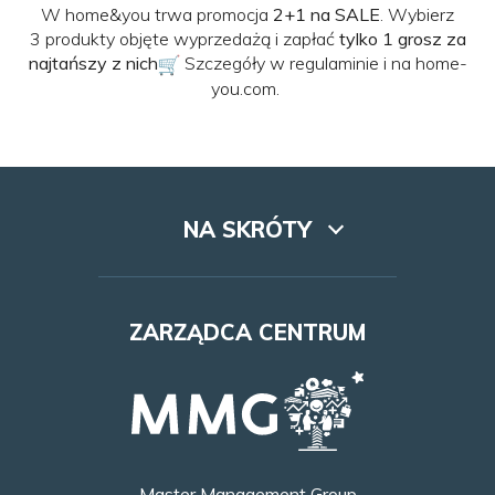
W home&you trwa promocja
2+1 na SALE
. Wybierz
3 produkty objęte wyprzedażą i zapłać
tylko 1 grosz za
najtańszy z nich
Szczegóły w regulaminie i na
home-
you.com
.
NA SKRÓTY
Lookbook
ZARZĄDCA CENTRUM
Dojazd
Najem
Godziny otwarcia
Master Management Group