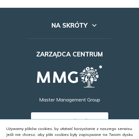
NA SKRÓTY
Lookbook
ZARZĄDCA CENTRUM
Dojazd
Najem
Godziny otwarcia
Master Management Group
Kontakt
DOWIEDZ SIĘ WIĘCEJ
Używamy plików cookies, by ułatwić korzystanie z naszego serwisu.
Jeśli nie chcesz, aby pliki cookies były zapisywane na Twoim dysku