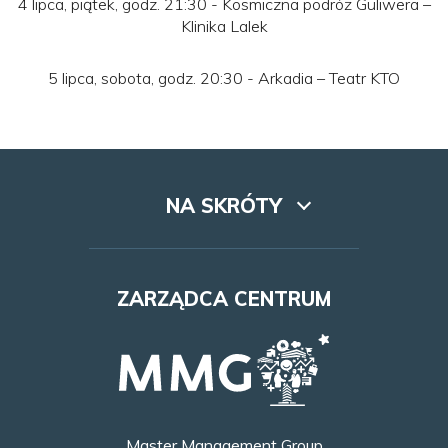
4 lipca, piątek, godz. 21:30 - Kosmiczna podróż Guliwera –
Klinika Lalek
5 lipca, sobota, godz. 20:30 - Arkadia – Teatr KTO
NA SKRÓTY
Lookbook
ZARZĄDCA CENTRUM
Dojazd
Najem
Godziny otwarcia
Master Management Group
Kontakt