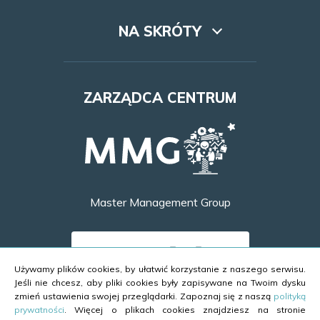
NA SKRÓTY
Lookbook
ZARZĄDCA CENTRUM
Dojazd
Najem
Godziny otwarcia
Master Management Group
Kontakt
DOWIEDZ SIĘ WIĘCEJ
Używamy plików cookies, by ułatwić korzystanie z naszego serwisu.
Jeśli nie chcesz, aby pliki cookies były zapisywane na Twoim dysku
zmień ustawienia swojej przeglądarki. Zapoznaj się z naszą
polityką
prywatności
. Więcej o plikach cookies znajdziesz na stronie
Copyright ©2026 Galeria Brama Mazur